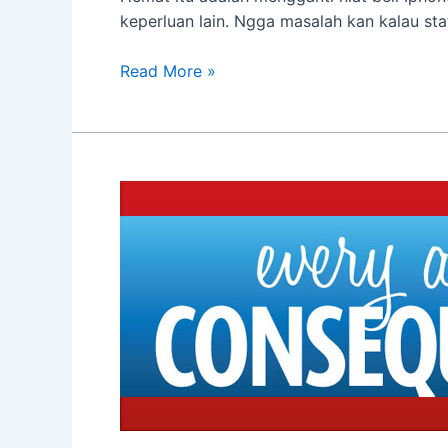
keperluan lain. Ngga masalah kan kalau st
Beda
Read More »
HEMAT
dan
PELIT