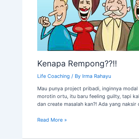
Kenapa Rempong??!!
Life Coaching
/ By
Irma Rahayu
Mau punya project pribadi, inginnya modal 
morotin ortu, itu baru feeling guilty, tapi
dan create masalah kan?! Ada yang naksir 
Kenapa
Read More »
Rempong??!!