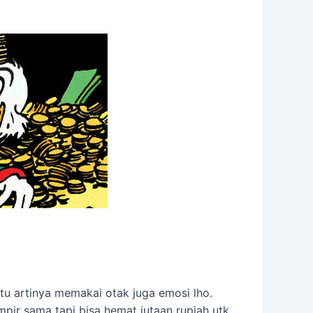
tu artinya memakai otak juga emosi lho.
mpir sama tapi bisa hemat jutaan rupiah utk