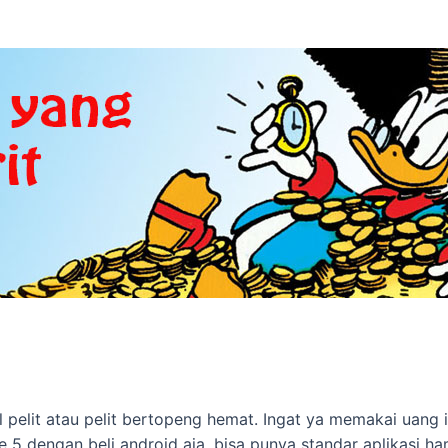
 pelit atau pelit bertopeng hemat. Ingat ya memakai uang i
e 5 dengan beli android aja, bisa punya standar aplikasi ha