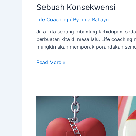
Sebuah Konsekwensi
Life Coaching
/ By
Irma Rahayu
Jika kita sedang dibanting kehidupan, seda
perbuatan kita di masa lalu. Life coachin
mungkin akan memporak porandakan semua
Sebuah
Read More »
Konsekwensi