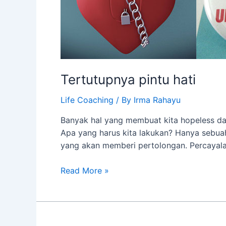
Tertutupnya pintu hati
Life Coaching
/ By
Irma Rahayu
Banyak hal yang membuat kita hopeless dan 
Apa yang harus kita lakukan? Hanya sebua
yang akan memberi pertolongan. Percayalah
Tertutupnya
Read More »
pintu
hati