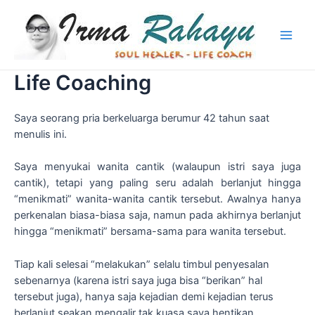
Skip
to
content
Main
Men
Life Coaching
Saya seorang pria berkeluarga berumur 42 tahun saat
menulis ini.
Saya menyukai wanita cantik (walaupun istri saya juga
cantik), tetapi yang paling seru adalah berlanjut hingga
“menikmati” wanita-wanita cantik tersebut. Awalnya hanya
perkenalan biasa-biasa saja, namun pada akhirnya berlanjut
hingga “menikmati” bersama-sama para wanita tersebut.
Tiap kali selesai “melakukan” selalu timbul penyesalan
sebenarnya (karena istri saya juga bisa “berikan” hal
tersebut juga), hanya saja kejadian demi kejadian terus
berlanjut seakan mengalir tak kuasa saya hentikan.