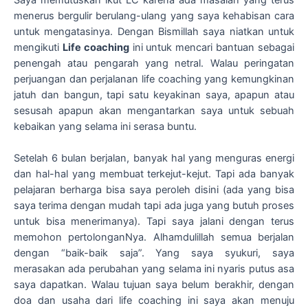
Saya memutuskan ikut LC karena ada masalah yang terus
menerus bergulir berulang-ulang yang saya kehabisan cara
untuk mengatasinya. Dengan Bismillah saya niatkan untuk
mengikuti
Life coaching
ini untuk mencari bantuan sebagai
penengah atau pengarah yang netral. Walau peringatan
perjuangan dan perjalanan life coaching yang kemungkinan
jatuh dan bangun, tapi satu keyakinan saya, apapun atau
sesusah apapun akan mengantarkan saya untuk sebuah
kebaikan yang selama ini serasa buntu.
Setelah 6 bulan berjalan, banyak hal yang menguras energi
dan hal-hal yang membuat terkejut-kejut. Tapi ada banyak
pelajaran berharga bisa saya peroleh disini (ada yang bisa
saya terima dengan mudah tapi ada juga yang butuh proses
untuk bisa menerimanya). Tapi saya jalani dengan terus
memohon pertolonganNya. Alhamdulillah semua berjalan
dengan “baik-baik saja”. Yang saya syukuri, saya
merasakan ada perubahan yang selama ini nyaris putus asa
saya dapatkan. Walau tujuan saya belum berakhir, dengan
doa dan usaha dari life coaching ini saya akan menuju