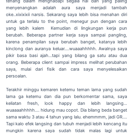
tenang dalam menghadapi segala hal dan yang paling
menyenangkan adalah aura saya menjadi tambah
oke..xixixixii narsis. Sekarang saya lebih bisa menahan diri
untuk ga terlalu to the point, menegur pun dengan cara
yang lebih kalem Kemudian di lingkungan kerja pun
berubah. Beberapa partner kerja saya sampai pangling,
karena penampilan saya berubah banget, katanya lebih
kinclong dan auranya keluar….wuaaahhhhh. Awalnya saya
pikir basa basi ajah…tapi yang bilang ga satu atau dua
orang. Beberapa client sampai impress melihat perubahan
saya, mulai dari fisik dan cara saya menyelesaikan
persoalan.
Terakhir minggu kemaren ketemu teman lama yang sudah
lama ga ketemu dan dia pun berkomentar sama, saya
keliatan fresh, look happy dan lebih langsing…
wuaaaahhhhh…. hidung mau copot. Dia bilang beda banget
sama waktu 3 atau 4 tahun yang lalu. ehemmmm, jadi GR….
Tapi kalo efek langsing dan tubuh menjadi lebih kencang itu
mungkin karena saya sudah tidak malas lagi untuk